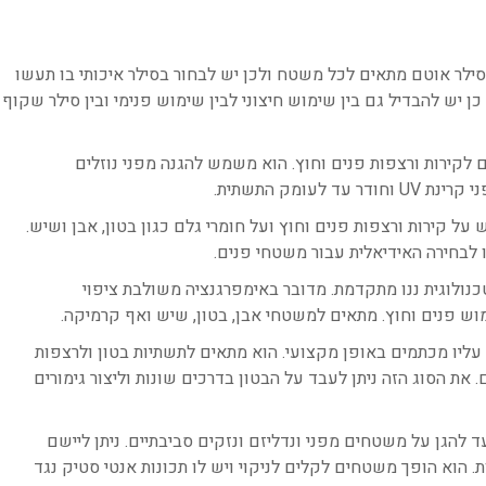
סילר אוטם מתאים לכל משטח ולכן יש לבחור בסילר איכותי בו תעשו
יש להבדיל גם בין שימוש חיצוני לבין שימוש פנימי ובין סילר שקוף
לקירות ורצפות פנים וחוץ. הוא משמש להגנה מפני נוזלים
עומק התשתית.
ל קירות ורצפות פנים וחוץ ועל חומרי גלם כגון בטון, אבן ושיש.
לבחירה האידיאלית עבור משטחי פנים.
כנולוגית ננו מתקדמת. מדובר באימפרגנציה משולבת ציפוי
וש פנים וחוץ. מתאים למשטחי אבן, בטון, שיש ואף קרמיקה.
עליו מכתמים באופן מקצועי. הוא מתאים לתשתיות בטון ולרצפות
 את הסוג הזה ניתן לעבד על הבטון בדרכים שונות וליצור גימורים
ד להגן על משטחים מפני ונדליזם ונזקים סביבתיים. ניתן ליישם
ת. הוא הופך משטחים לקלים לניקוי ויש לו תכונות אנטי סטיק נגד