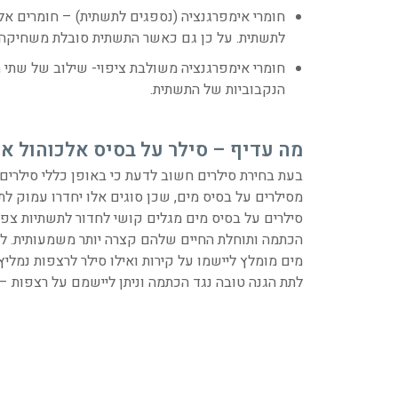
חומרי אימפרגנציה (נספגים לתשתית) – חומרים אלו
לתשתית. על כן גם כאשר התשתית סובלת משחיקה, 
חומרי אימפרגנציה משולבת ציפוי- שילוב של שתי 
הנקבוביות של התשתית.
מה עדיף – סילר על בסיס אלכוהול או
בעת בחירת סילרים חשוב לדעת כי באופן כללי סילרים ע
מסילרים על בסיס מים, שכן סוגים אלו יחדרו עמוק לתש
סילרים על בסיס מים מגלים קושי לחדור לתשתיות צפו
הכתמה ותוחלת החיים שלהם קצרה יותר משמעותית. לכ
מים מומלץ ליישמו על קירות ואילו סילר לרצפות נמלי
לתת הגנה טובה נגד הכתמה וניתן ליישמם על רצפות –