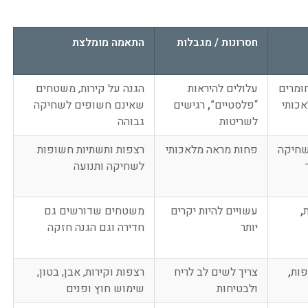
חסרונות / מגבלות
התאמה מומלצת
ומרים
עלולים להיראות
הגנה על קירות, משטחים
כותי
“פלסטיים”
,
רגישים
שאינם חשופים לשחיקה
לשריטות
גבוהה
שחיקה
פחות מראה מלאכותי
רצפות ותשתיות חשופות
לשחיקה ותנועה
ת
,
עשויים להיות יקרים
משטחים שדורשים גם
יותר
חדירה וגם הגנה חזקה
פות
,
צריך לשים לב לריח
רצפות וקירות, אבן, בטון,
ולבטיחות
שימוש חוץ ופנים