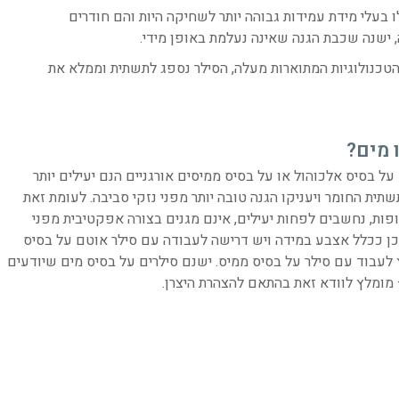
 בעלי מידת עמידות גבוהה יותר לשחיקה היות והם חודרים
ישנה שכבת הגנה שאינה נעלמת באופן מידי.
הטכנולוגיות המתוארות מעלה, הסילר נספג לתשתית וממלא את
 מים?
ל בסיס אלכוהול או על בסיס ממיסים אורגניים הנם יעילים יותר
תית החומר ויעניקו הגנה טובה יותר מפני נזקי סביבה. לעומת זאת
פות, נחשבים לפחות יעילים, אינם מגנים בצורה אפקטיבית מפני
ן ככלל אצבע במידה ויש דרישה לעבודה עם סילר אוטם על בסיס
ץ לעבוד עם סילר על בסיס ממיס. ישנם סילרים על בסיס מים שיודעים
 מומלץ לוודא זאת בהתאם להצהרת היצרן.