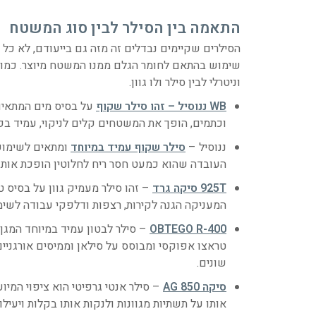
התאמה בין הסילר לבין סוג המשטח
הסילרים שקיימים נבדלים זה מזה גם בייעודם, לא כל 
שימוש בהתאם לחומר הגלם ממנו המשטח מיוצר. כמו כן 
וניטרלי לבין סילר ולו גוון.
WB ננוסיל – זהו סילר שקוף
על בסיס מים המתאים 
וכתמים, הופך את המשטחים קלים לניקוי, עמיד בפני קרינת UV וחודר עד ל
ננוסיל –
סילר שקוף עמיד במיוחד
ומתאים לשימוש ע
העובדה שהוא כמעט חסר ריח לחלוטין הופכת אותו 
925T סיקה גרד
– זהו סילר מעמיק גוון על בסיס ט
המעניקה הגנה לקירות, רצפות ודלפקי עבודה לשימ
OBTEGO R-400
– סילר לבטון עמיד במיוחד המגן 
טראצו אפוקסי ומבוסס על סילאן וממיסים אורגניים.
שונים.
סיקה 850 AG
– סילר אנטי גרפיטי הוא ציפוי המיוע
אותו על תשתיות מגוונות ולנקות אותו בקלות ויעילו