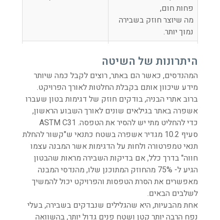
פחות חום,
מה שיוצר חוזק בשבירה
נמוך יותר.
היסטורית הטמפרטורה של
ההבשלה מראה שינויים
היתרונות של השיטה
הגלילים עשויה להשתנות
מקומיים
בעקבות תנאי אשפרה
בחוזק עבור מיקומים
המהנדסים, כאשר הם באתר, רוצים לקבל כמה שיותר
הגורמים לקצב שונה
מבניים שונים.
מידע שיכוון אותם בקבלת החלטות לאורך הפרויקט.
בפיתוח החוזק וליצור
ברוב אתרי הבניה, בודקים חוזק של דגימות בטון שעברו
לחוזק שבירה גבוה או
אשפרה באתר בגילאים שונים לאורך השבוע הראשון,
נמוך יותר.
כדי להחליט מתי יש להסיר את הטפסה. ASTM C31
סעיף 10.2 מגדיר אשפרה בשטח כתנאי ש"קשור להחלת
תנאי טמפרטורה ולחות על הדגימות אשר המבנה עצמו
חווה" בדרך כלל, אם בדיקות השבירה מראות שהבטון
הגיע ל- 75% מהחוזק המתוכנן שלו, מהנדסי המבנה
מאפשרים את הסרת הטפסות והפרויקט יכול להמשיך
לשלבים הבאים.
אחת מהבעיות, היא שהגלילים שנבדקים בשבירה, בעלי
נפח הרבה יותר קטן ושטח פנים גדול יותר, בהשוואה