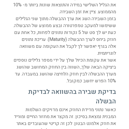
את הגליל השלישי במידה והתוצאות שונות ביותר מ- 10%
מהממוצע. ציין את זמן השבירה.
בזמן השבירה השג את ערך ההבשלה מתוך שני הגלילים
ששימשו למעקב טמפרטורה ובצע ממוצע של ההבשלה.
כעת יש לך סט של 5 נקודות נתונים לפחות, כל אחת עם
חוזק ביחס לערך ההבשלה (Maturity). עריכת נתונים
אלה בגרף יאפשר לך לקבל את העקומה עם משוואה
לוגריתמית.
אשר את עקומת הכיול שלך על ידי מספר גלילים נוספים
ביציקה הבאה שלך, השווה בין החוזק המחושב שהושג
מערך ההבשלה לבין חוזק הלחיצה שהושג במעבדה. עד
10% הפרש יחשב כמקובל.
בדיקת שבירה בהשוואה לבדיקת
הבשלה
כאשר נתוני מדידת החוזק אינם מדויקים השלמות
המבנית נמצאת בסיכון. זה מקצר את מחזור החיים ומוריד
את חוזק אלמנט הבטון. לכן זה קריטי שהעובדים באתר