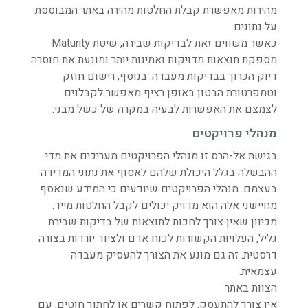
מהירות מאפשרת קבלת החלטות מהירה באתר המבוססת
על נתונים.
כאשר משווים זאת לבדיקות שבירה, שיטת Maturity
מספקת תוצאות מדויקות ואמינות יותר ומונעת את חוסרה
דיוק הכרוך בבדיקות מעבדה. בנוסף, רישום חוזק
וטמפרטורת הבטון באופן רציף מאפשר לקבלנים
לצמצם את האפשרות לבעיה במקרה של כשל מבני.
מנהלי פרויקטים
בגישת אל-הרס זו מנהלי הפרויקטים מעריכים את מדי
ההבשלה בגלל היכולת שלהם לאסוף את נתוני המדידה
בעצמם. מנהלי הפרויקטים שיודעים כי המידע שנאסף
מחיישני אלה הוא מדויק יכולים לקבל החלטות מייד.
מכיוון שאין צורך לחכות לתוצאות של בדיקות שבירת
גליל, העלויות הקשורות לכוח אדם ולציוד יורדות בצורה
דרסטית. זה גם מונע את הצורך להעסיק מעבדה
עצמאית.
הצוות באתר
אין צורך להתעסק, לפתוח קשרים או לחתוך חוטים. עם