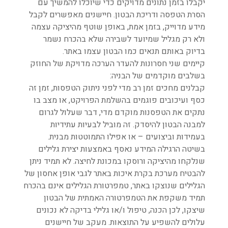
יקבלו בזמן נתונים מדויקים כדי שיוכלו להמשיך עם
הסרת הטפסה ודריכת הבטון. חיישנים מאפשרים לקבל
מידע מדוייק, בזמן אמת, באופן שוטף מהיציקה עצמה
ולא רק מגליל שמיועד לשבירה שלא בהכרח נשמר
בדיוק באותם תנאים כמו הבטון עצמו באתר.
קיימים שני חסרונות להעדר הערכה מדויקת של החוזק
בשלבים מוקדמים של הבניה:
קבלנים מחכים זמן רב מדי לפני ניתוק הטפסות, זמן זה
כסף ועיכובים פוגמים בהשלמת הפרויקט, או מצב בו
נתקים את הטפסנות מוקדם מדי, דבר שעלול לגרום
למבנה הבטון להיסדק. זה מוביל לבעיות עתידיות
בעמידות וביצועים – או אפילו התמוטטות מבנית.
בשיטה הרגילה המידע נאסף באמצעות יצירת גלילים
שנלקחו מהיציקה ורוסקו במכונת לחיצה. לא תמיד ניתן
להבטיח מערכת בקרת איכות באתר לגבי אופן אחסון של
הגלילים שנוצקו באתר, טמפרטורת הגלילים אינם בהכרח
תמיד משקפת את הטמפרטורה האמתית של הבטון
שיצקו, לכן הכנה, טיפול ו/או גלילי בדיקה לא נכונים
עלולים להשפיע על התוצאות. מעקב של חיישנים