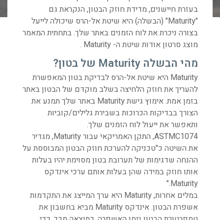
בעזרת חיישנים, מדידת חוזק הבטון, הנקראת גם
"Maturity" (הבשלה) היא שיטת אל-הרס שיכולה לייעל
בצורה ניכרת את לוח הזמנים באתר שלך. בתחתית המאמר
מוצג סרטון אודות שיטת ה- Maturity .
מהי הבשלה Maturity של בטון?
Maturity היא שיטת אל-הרס לבדיקת בטון המאפשרת
להעריך את חוזק הלחיצה בשלב מוקדם של הבטון באתר
בזמן אמת. אימוץ גישת Maturity באתר שלך תמנע את
הצורך בבדיקות הכרוכות בשבירת גלילים/קוביות
ותאפשר את ייעול לוח הזמנים שלך.
ASTMC1074, התקן האמריקאי עבור Maturity, מגדיר
את השיטה כ"טכניקה להערכת חוזק הבטון המבוססת על
ההנחה שדגימות של תערובת בטון מסוימת יהיו בעלות
אותו חוזק במידה שהן בעלות אותם ערכי אינדקס
Maturity."
במלים אחרות, Maturity היא ערך המייצג את התקדמות
אשפרת הבטון. אינדקס Maturity מביא בחשבון את
טמפרטורת הבטון וזמן האשפרה. כתוצאה מכך, כדי