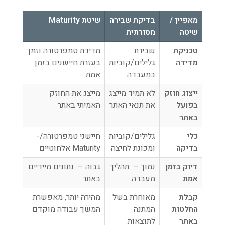
מאפיין /
בדיקת שבירה
שיטת
Maturity
שיטה
מסורתית
טכניקת
שבירת
מדידת טמפרטורה וזמן
מדידה
גלילים/קוביות
בעזרת חיישנים בזמן
במעבדה
אמת
ייצוג חוזק
לא תמיד מייצג
מייצג את החוזק
בפועל
את תנאי האתר
האמיתי באתר
באתר
כלי
גלילים/קוביות
חיישני טמפרטורה/-
בדיקה
ומכונת לחיצה
Maturity אלחוטיים
דיוק בזמן
נמוך – תהליך
גבוה – נתונים מיידיים
אמת
מעבדה
באתר
קבלת
מאוחרת בשל
מהירה יותר, מאפשרת
החלטות
המתנה
המשך עבודה מוקדם
באתר
לתוצאות