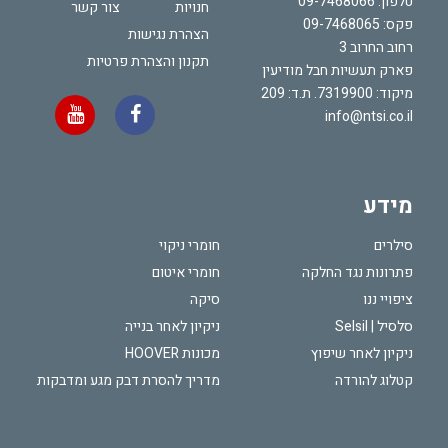
טלפון:
09-7468066
חנויות
צור קשר
פקס: 09-7468065
הצהרת נגישות
רחוב החרוב 3
תקנון והצהרת פרטיות
פארק תעשיות חבל מודיעין
מיקוד: 7319900. ת.ד: 209
info@ntsi.co.il
מידע
סילרים
חומרי ניקוי
פתרונות נגד החלקה
חומרי איטום
ציפויי ננו
סיקה
סלסיל | Selsil
ניקיון לאחר בנייה
ניקיון לאחר שיפוץ
מכונות HOOVER
קטלוג להורדה
מדריך להסרת דבק מגע ומדבקות