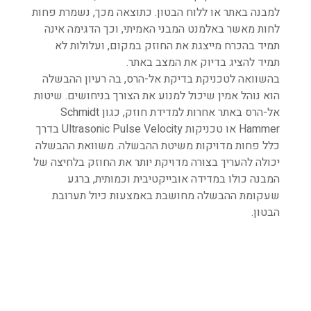
למבנה באתר או ללוח הבטון. כתוצאה מכך, נשמרת פחות
לחות מאשר באלמנט המבני האמיתי, וכך הדגימה אינה
תמיד בהכרח מייצגת את החוזק במקום, ועלולות לא
תמיד להציג בדיוק את המצב באתר.
בהשוואה לטכניקת בדיקת אל-הרס, בה רעיון ההבשלה
הוא נוהל אמין שיכול למנוע את הצורך בניחושים. שיטות
אל-הרס באתר אחרות למדידת חוזק, כגון Schmidt
Hammer או טכניקות Ultrasonic Pulse Velocity בדרך
כלל פחות מדויקות משיטת ההבשלה. משוואת ההבשלה
יכולה להעריך בצורה מדויקת יותר את החוזק בלחיצה של
המבנה כולו במדידה אובייקטיבית וכמותית, ברגע
שעקומת ההבשלה מחושבת באמצעות כיול תערובת
הבטון.