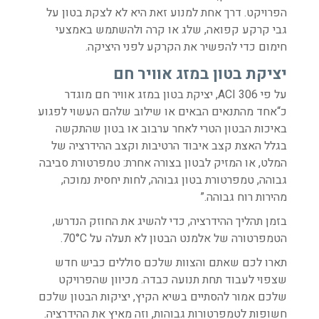
הפרויקט. דרך אחת למנוע זאת היא לא לצקת בטון על
גבי קרקע קפואה, שלג או קרה ולהשתמש באמצעי
חימום כדי להפשיר את הקרקע לפני היציקה.
יציקת בטון במזג אוויר חם
על פי ACI 306, יציקת בטון במזג אוויר חם מוגדר
כ
“אחד מהתנאים הבאים או שילוב שלהם העשוי לפגוע
באיכות הבטון הטרי לאחר ערבוב או בטון שהתקשה
בגלל האצת קצב איבוד הרטיבות וקצב ההידרציה של
המלט, או המזיק לבטון בצורה אחרת: טמפרטורת סביבה
גבוהה, טמפרטורת בטון גבוהה, לחות יחסית נמוכה,
מהירות רוח גבוהה
.”
בזמן תהליך ההידרציה, כדי להשיג את החוזק הנדרש,
הטמפרטורה של אלמנט הבטון לא תעלה על 70°C.
תארו לכם שאתם והצוות שלכם סוללים כביש חדש
שצפוי לעבוד תחת תנועה כבדה. מכיוון שהפרויקט
שלכם אמור להסתיים בשיא הקיץ, יציקות הבטון שלכם
חשופות לטמפרטורות גבוהות, וזה מאיץ את ההידרציה.