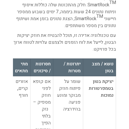
TM
SmartRock
. חלק מהתכונות שלה כוללות איסוף
וניתוח נתונים 24 שעות ביממה, 7 ימים בשבוע ממספר
TM
חיישני SmartRock
, הצגת נתונים בזמן אמת ושיתוף
נתונים בין מספר משתתפים.
עם טכנולוגיה אדירה זו, תוכל להבטיח את חוזק יציקות
הבטון, לייעל את לוח הזמנים ולצמצם עלויות לטווח ארוך
בכל פרויקט.
נושא / מצב
יתרונות /
חסרונות
מתי
בטון
מטרות
/ סיכונים
מתאים
יציקת בטון
שומר על
אם קופא
אזורים
בטמפרטורות
פיתוח חוזק
לפני
קרים
,
נמוכות
מבוקר ומונע
חוזק
חורף
פגיעה
מספיק –
בהידרציה
נזק
בלתי
הפיך