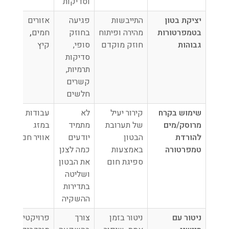
וסדיקות
יציקת בטון
התייבשות
פגיעה
אזורים
בטמפרטורות
מהירה ופיתוח
בחוזק
חמים
,
גבוהות
חוזק מוקדם
סופי,
קיץ
סדיקות
תרמיות,
קשרים
חלשים
שימוש בקרח
קירור יעיל
לא
עבודות
מרוסק/מים
של תערובת
מתמיד
במזג
להורדת
הבטון
יודעים
אוויר חם
טמפרטורה
באמצעות
כמה לצנן
ספיגת חום
את הבטון
ושליטה
בתדירות
ההשקיה
ניטור עם
ניטור בזמן
צורך
פרויקטים