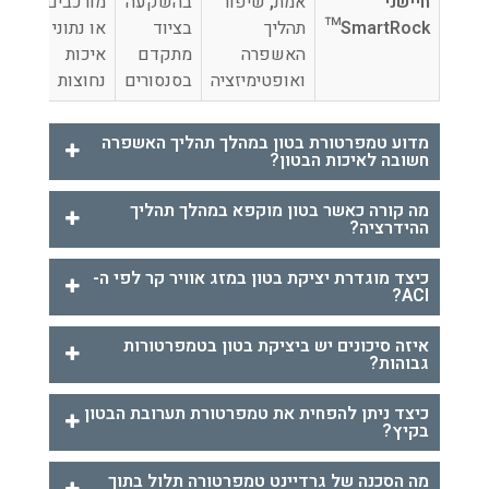
חיישני
אמת
,
שיפור
בהשקעה
מורכבים
SmartRock™
תהליך
בציוד
או נתוני
האשפרה
מתקדם
איכות
ואופטימיזציה
בסנסורים
נחוצות
מדוע טמפרטורת בטון במהלך תהליך האשפרה
חשובה לאיכות הבטון?
מה קורה כאשר בטון מוקפא במהלך תהליך
ההידרציה?
כיצד מוגדרת יציקת בטון במזג אוויר קר לפי ה-
ACI?
איזה סיכונים יש ביציקת בטון בטמפרטורות
גבוהות?
כיצד ניתן להפחית את טמפרטורת תערובת הבטון
בקיץ?
מה הסכנה של גרדיינט טמפרטורה תלול בתוך