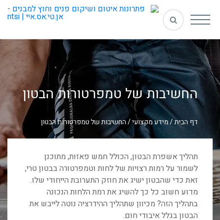
החשיבות של טמפרטורות הבטון
דף הבית
/
מידע מקצועי
/
החשיבות של טמפרטורות הבטון
תהליך אשפרת הבטון, הכולל חמש פאזות, מתוכנן
לשמור על רמות רצויות של לחות וטמפרטורה בבטון טרי,
זאת כדי שהבטון ישיג את חוזק התערובת הייחודי שלו.
מדוע חשוב כל כך להשיג את רמת הלחות הנכונה
בתהליך הזה? מכיוון שתהליך ההידרציה נוטה לייבש את
הבטון בגלל איבודי חום.