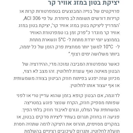
יציקת בטון במזג אוויר קר
פרויקטים של בנייה המבוצעים בטמפרטורות קרות או
קרירות דורשים תשומת לב מיוחדת. על פי ACI 306,
‘המדריך ליציקת בטון במזג אוויר קר’, יציקת בטון במזג
אוויר קר מוגדר כ”
פרק זמן בו טמפרטורת האוויר
בממוצע יומי יורדת מתחת ל-
5°C
ונשארת מתחת
ל-
10°C
למשך יותר ממחצית פרק הזמן של כל יממה,
ביותר משלושה ימים רצוף
.”
כאשר טמפרטורת הסביבה נמוכה מדי, ההידרציה של
הבטון מאיטה ואף עוצרת לחלוטין. זהו מצב לא רצוי,
מכיוון שזה יפגע בפיתוח חוזק הביטון בצורה משמעותית
או אף יעצור אותו לחלוטין.
לדוגמה, אם הבטון קופא בזמן שהוא עדיין טרי או לפני
שפותח מספיק חוזק, הקרח שנוצר פוגע במטריצה
המשחתית של המלט, וגורם לאיבוד חוזק בלתי הפיך.
פגיעה זו בחוזק תגרום בעתיד ליצירת סדקים בבטון, או
במקרים מסוימים, תהרוס את היציקה לרמה שתהיה חסרת
תועלת לחלוטין, ותגרום לעיכובים רציניים בהשלמת