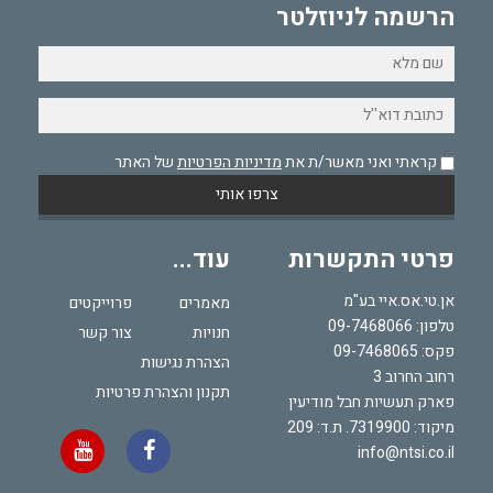
הרשמה לניוזלטר
קראתי ואני מאשר/ת את
מדיניות הפרטיות
של האתר
פרטי התקשרות
עוד...
אן.טי.אס.איי בע"מ
מאמרים
פרוייקטים
טלפון:
09-7468066
חנויות
צור קשר
פקס: 09-7468065
הצהרת נגישות
רחוב החרוב 3
תקנון והצהרת פרטיות
פארק תעשיות חבל מודיעין
מיקוד: 7319900. ת.ד: 209
info@ntsi.co.il