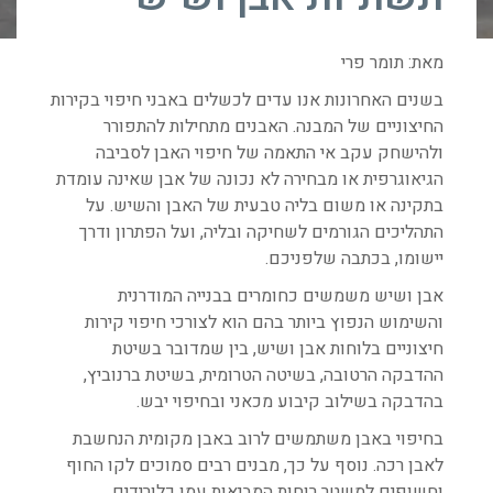
מאת: תומר פרי
בשנים האחרונות אנו עדים לכשלים באבני חיפוי בקירות
החיצוניים של המבנה. האבנים מתחילות להתפורר
ולהישחק עקב אי התאמה של חיפוי האבן לסביבה
הגיאוגרפית או מבחירה לא נכונה של אבן שאינה עומדת
בתקינה או משום בליה טבעית של האבן והשיש. על
התהליכים הגורמים לשחיקה ובליה, ועל הפתרון ודרך
יישומו, בכתבה שלפניכם.
אבן ושיש משמשים כחומרים בבנייה המודרנית
והשימוש הנפוץ ביותר בהם הוא לצורכי חיפוי קירות
חיצוניים בלוחות אבן ושיש, בין שמדובר בשיטת
ההדבקה הרטובה, בשיטה הטרומית, בשיטת ברנוביץ,
בהדבקה בשילוב קיבוע מכאני ובחיפוי יבש.
בחיפוי באבן משתמשים לרוב באבן מקומית הנחשבת
לאבן רכה. נוסף על כך, מבנים רבים סמוכים לקו החוף
וחשופים למשטר רוחות המביאות עמן כלורידים