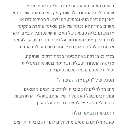
בשנים האחרונות אנו עדים לכשלים באבני חיפוי
שמתחילות להתפורר ולהישחק עקב אי התאמה של חיפוי
האבן לסביבה הגיאוגרפית, כמו למשל סמיכות לים או
משום בחירה לא נכונה של אבן שאינה עומדת בתקינה
או משום בליה טבעית של האבן והשיש. הבליה באבן היא
לרוב תהליך איטי המתרחש על פני שנים רבות, אך לעתים
אנו עדים לבליה באבן חיפוי עוד בטרם אכלוס המבנה.
בליה באבן רכה באה לביטוי בכמה דרכים: שחיקה,
סדיקה והתפוררות. בליה ושחיקה בתשתיות מינרליות
יכולות להיגרם מכמה סיבות עיקריות:
מעגל של “הקפאה-הפשרה”
מים מחלחלים לנקבוביות ולחריצים, המים קופאים
ומתרחבים בשל האנומליה של המים. בתהליך ההתרחבות
הם יכולים להפעיל לחצים גבוהים על האבן.
התגבשות גבישי מלח
כאשר מלחים מומסים מחלחלים לתוך נקבוביות וחריצים