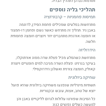
ותורמות גם הן לתהליך הבליה.
תהליכי בליה נוספים
תמיסות פחמניות – קרבוניזציה
מתרחשות בסלעים שמכילים פחמת הסידן, לדוגמה
באבן גיר. תהליך זה מתרחש כאשר גשם ופחמן דו-חמצני
או חומצה אורגנית מתחברים יחד ויוצרים חומצה פחמתית
חלשה.
הידרוליזה
מתרחשת כשהסלע מכיל פצלת שדה מסוג אורתוקלז,
בעיקר בגרניט. פצלת השדה מגיבה למים חומציים ויוצרת
קאולין, חומצה צורנית ואשלגן הידרוקסילי.
שחיקה ביולוגית
תשתיות מינרליות שנפגעו משחיקה ביולוגית שהיא פועל
יוצא של טחב, אצות, עובש ובקטריות.
כל הסיבות שפורטו עלולות לגרום לליקויים באבן והן
למעשה כשלים נפוצים כגון: