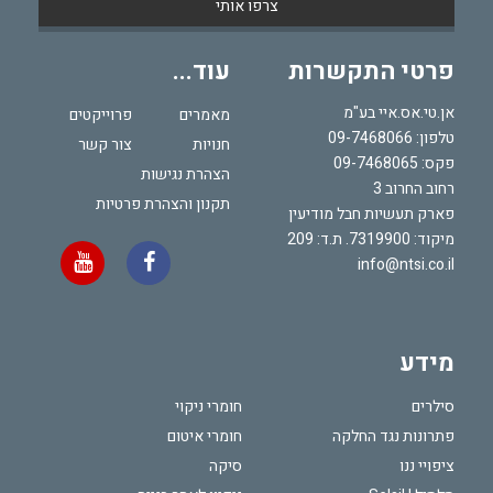
פרטי התקשרות
עוד...
אן.טי.אס.איי בע"מ
מאמרים
פרוייקטים
טלפון:
09-7468066
חנויות
צור קשר
פקס: 09-7468065
הצהרת נגישות
רחוב החרוב 3
תקנון והצהרת פרטיות
פארק תעשיות חבל מודיעין
מיקוד: 7319900. ת.ד: 209
info@ntsi.co.il
מידע
סילרים
חומרי ניקוי
פתרונות נגד החלקה
חומרי איטום
ציפויי ננו
סיקה