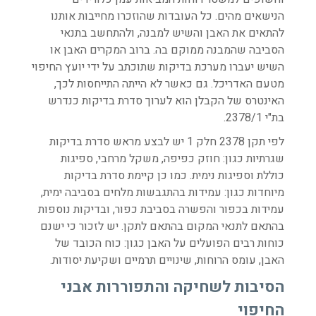
הנישאים מהים. כל העובדות שהוזכרו מחייבות אותנו
להתאים את האבן והשיש למבנה, ולהתחשב בתנאי
הסביבה שהמבנה ממוקם בה. ברוב המקרים האבן או
השיש יעברו מערכת בדיקות שתוכתב על ידי יועץ החיפוי
מטעם האדריכל. גם כאשר לא הייתה התייחסות לכך,
האינטרס של הקבלן הוא לערוך סדרת בדיקות כנדרש
בת"י 2378/1.
לפי תקן 2378 חלק 1 יש לבצע מראש סדרת בדיקות
שגרתיות כגון: חוזק כפיפה, משקל מרחבי, ספיגות
כוללת וספיגות נימית. כמו כן קיימת סדרת בדיקות
מיוחדות כגון: עמידות בהתגבשות מלחים בסביבה ימית,
עמידות בכפור והפשרה בסביבת כפור, ובדיקות נוספות
בהתאם לתנאי המקום בהתאם לתקן. יש לזכור כי ישנם
כוחות רבים הפועלים על האבן כגון: כוח הכובד של
האבן, עומס הרוחות, שינויים תרמיים ושקיעת יסודות.
הסיבות לשחיקה והתפוררות אבני
החיפוי