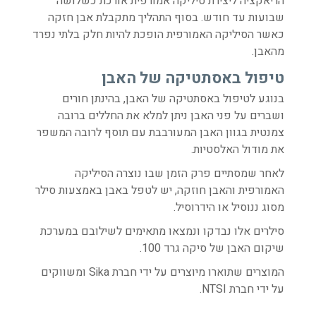
הריאקציה ליצירת סיליקה אמורפית אורכת כשלושה
שבועות עד חודש. בסוף התהליך מתקבלת אבן חזקה
כאשר הסיליקה האמורפית הופכת להיות חלק בלתי נפרד
מהאבן.
טיפול באסתטיקה של האבן
בנוגע לטיפול באסתטיקה של האבן, בהינתן חורים
ושברים על פני האבן ניתן למלא את החללים ברובה
צמנטית בגוון האבן המעורבבת עם תוסף לרובה המשפר
את מודול האלסטיות.
לאחר שמסתיים פרק הזמן שבו נוצרה הסיליקה
האמורפית והאבן חוזקה, יש לטפל באבן באמצעות סילר
מסוג ננוסיל או הידרוסיל.
סילרים אלו נבדקו ונמצאו מתאימים לשילובם במערכת
שיקום האבן של סיקה גרד 100.
המוצרים שתוארו מיוצרים על ידי חברת Sika ומשווקים
על ידי חברת NTSI.