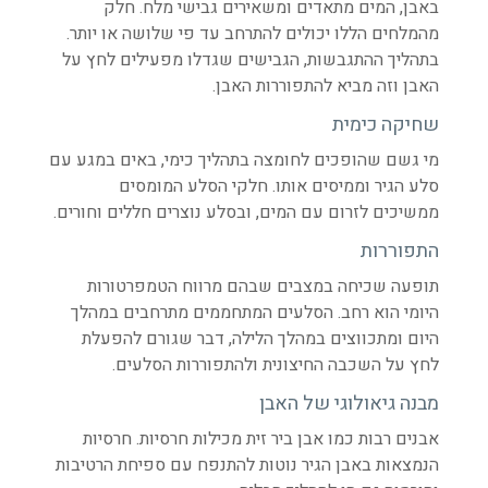
באבן, המים מתאדים ומשאירים גבישי מלח. חלק
מהמלחים הללו יכולים להתרחב עד פי שלושה או יותר.
בתהליך ההתגבשות, הגבישים שגדלו מפעילים לחץ על
האבן וזה מביא להתפוררות האבן.
שחיקה כימית
מי גשם שהופכים לחומצה בתהליך כימי, באים במגע עם
סלע הגיר וממיסים אותו. חלקי הסלע המומסים
ממשיכים לזרום עם המים, ובסלע נוצרים חללים וחורים.
התפוררות
תופעה שכיחה במצבים שבהם מרווח הטמפרטורות
היומי הוא רחב. הסלעים המתחממים מתרחבים במהלך
היום ומתכווצים במהלך הלילה, דבר שגורם להפעלת
לחץ על השכבה החיצונית ולהתפוררות הסלעים.
מבנה גיאולוגי של האבן
אבנים רבות כמו אבן ביר זית מכילות חרסיות. חרסיות
הנמצאות באבן הגיר נוטות להתנפח עם ספיחת הרטיבות