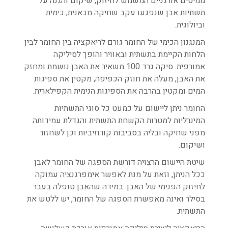
ממיסים אורגניים המשמש לחיזוק, שיקום והגנה על
תשתיות אבן שנפגעו עקב שחיקה מכאנית, כימית
וביולוגית.
המנגנון הכימי של החומר גורם לריאקציה בין החומר לבין
הלחות הקיימת בתשתית ובאוויר והופך לסיליקה
אמורפית. סיקה גרד 100 משאיר את האבן נושמת ומחזק
את האבן, מעלה את חוזק הכפיפה, מקטין את ספיגות
המים ומקטין בהרבה את הספיגות הנימית הקפילארית.
החומר ניתן ליישום על כמעט כל סוגי התשתיות
המינרליות למטרות הקשחת התשתית והגדלת עמידותה
מפני שחיקה ובליה בסביבות קורוזיביות וכן לשחזור
ושיקום.
שיטת היישום הרצויה דורשת הספגה של החומר לאבן
ככל הניתן, וזאת על מנת לאפשר אימפרגנציה עמוקה
לחיזוק הפנימי של האבן. במידה שהאבן טופלה בעבר
בסילר ואינה מאפשרת הספגה של החומר, יש ללטש את
התשתית.