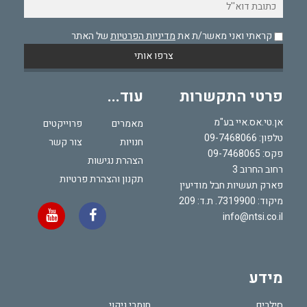
קראתי ואני מאשר/ת את
מדיניות הפרטיות
של האתר
פרטי התקשרות
עוד...
אן.טי.אס.איי בע"מ
מאמרים
פרוייקטים
טלפון:
09-7468066
חנויות
צור קשר
פקס: 09-7468065
הצהרת נגישות
רחוב החרוב 3
תקנון והצהרת פרטיות
פארק תעשיות חבל מודיעין
מיקוד: 7319900. ת.ד: 209
info@ntsi.co.il
מידע
סילרים
חומרי ניקוי