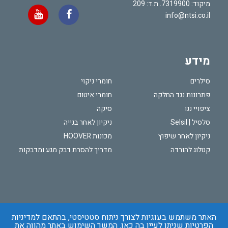
מיקוד: 7319900. ת.ד: 209
info@ntsi.co.il
מידע
סילרים
חומרי ניקוי
פתרונות נגד החלקה
חומרי איטום
ציפויי ננו
סיקה
סלסיל | Selsil
ניקיון לאחר בנייה
ניקיון לאחר שיפוץ
מכונות HOOVER
קטלוג להורדה
מדריך להסרת דבק מגע ומדבקות
האתר משתמש בעוגיות לצורך ניתוח סטטיסטי, בהתאם למדיניות
הפרטיות שניתן לעיין בה
כאן
. המשך השימוש באתר מהווה את