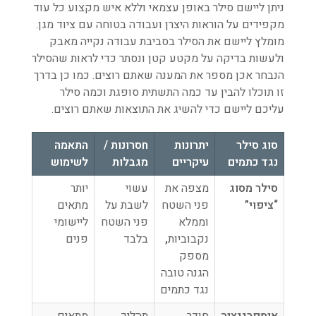
ניתן ליישם סילר באופן עצמאי וללא איש מקצוע כל עוד
מקפידים על הוראות היצרן ועבודה בטוחה עם ציוד מגן.
מומלץ ליישם את הסילר בסביבת עבודה נקייה מאבק
ולעשות בדיקה על מקטע קטן ונסתר כדי לראות שהסילר
הנבחר אכן מספר את המענה שאתם רוצים. כמו כן בדרך
זו תוכלו להבין עד כמה התשתית סופגת וכמה סילר
עליכם ליישם כדי להשיג את התוצאות שאתם רוצים.
סוג סילר
יתרונות
חסרונות /
התאמה
נגד כתמים
עיקריים
מגבלות
לשימוש
סילר מסוג
מצפה את
עשוי
יותר
“ציפוי
”
פני השטח
לשבת על
מתאים
וממלא
פני השטח
ליישומי
נקבוביות
,
בלבד
פנים
מספק
הגנה טובה
נגד כתמים