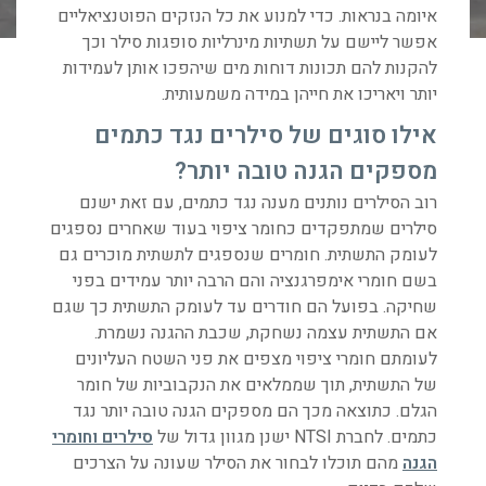
איומה בנראות. כדי למנוע את כל הנזקים הפוטנציאליים
אפשר ליישם על תשתיות מינרליות סופגות סילר וכך
להקנות להם תכונות דוחות מים שיהפכו אותן לעמידות
יותר ויאריכו את חייהן במידה משמעותית.
אילו סוגים של סילרים נגד כתמים
מספקים הגנה טובה יותר
?
רוב הסילרים נותנים מענה נגד כתמים, עם זאת ישנם
סילרים שמתפקדים כחומר ציפוי בעוד שאחרים נספגים
לעומק התשתית. חומרים שנספגים לתשתית מוכרים גם
בשם חומרי אימפרגנציה והם הרבה יותר עמידים בפני
שחיקה. בפועל הם חודרים עד לעומק התשתית כך שגם
אם התשתית עצמה נשחקת, שכבת ההגנה נשמרת.
לעומתם חומרי ציפוי מצפים את פני השטח העליונים
של התשתית, תוך שממלאים את הנקבוביות של חומר
הגלם. כתוצאה מכך הם מספקים הגנה טובה יותר נגד
כתמים. לחברת NTSI ישנן מגוון גדול של
סילרים וחומרי
הגנה
מהם תוכלו לבחור את הסילר שעונה על הצרכים