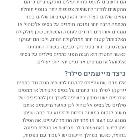
הם נחשבים למעט פחות יעילים ואפקטיביים כי הם
מתקשים לחדור לתשתיות צפופות יותר. בנוסף תוחלת
החיים שלהם קצרה יותר והאפקטיביות שלהם בפני
הכתמה הרבה יותר נמוכה. חומרים על בסיס אלכוהול או
ממסים אורגניים חודרים לעומק התשתית, שכן מולקולת
האלכוהול קטנה יותר ממולקולת המים, ולכן הם יעניקו
הגנה טובה יותר בפני נזקי סביבה. בשורה התחתונה:
כאשר המטרה היא הגנה מפני כתמים סילרים על בסיס
אלכוהול או ממיסים אורגניים יהיו יותר יעילים.
כיצד מיישמים סילר?
אלו מכם שמעוניינים להקנות לתשתית הגנה נגד כתמים
יזדקקו לסילר נגד כתמים על בסיס אלכוהול או ממסים
אורגניים. ישנו סיכון בחשיפה לאורך זמן למרכיבים של
סילרים על בסיס אלכוהול לכן כאשר מיישמים אותם
חשוב לנקוט במשנה זהירות ולהימנע עד כמה שניתן
ממגע עם העור או מחדירת החומר לעיניים. את הסילר
ניתן ליישר באמצעות רולר, מברשת או מטלית ספוגה
בחומר, כאשר במהלך היישום יש לעבוד עם כפפות,