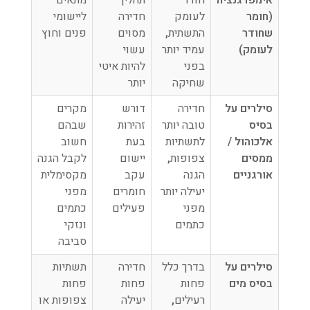
אימפרגנציה
חודר
תהליך
מתאים
(חומר
לעומק
חדירה
ליישומי
שחודר
התשתית
,
מסוים
פנים וחוץ
לעומק)
עמיד יותר
עשוי
בפני
להיות איטי
שחיקה
יותר
סילרים על
חדירה
דורש
מקרים
בסיס
טובה יותר
זהירות
שבהם
אלכוהול /
לתשתיות
בעת
חשוב
ממסים
צפופות
,
יישום
לקבל הגנה
אורגניים
הגנה
עקב
מקסימלית
יעילה יותר
חומרים
מפני
מפני
פעילים
כתמים
כתמים
ונזקי
סביבה
סילרים על
בדרך כלל
חדירה
תשתיות
בסיס מים
פחות
פחות
פחות
רעילים
,
יעילה
צפופות או