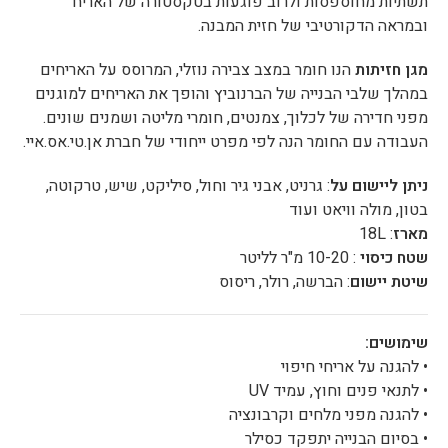
תשתיות מחוספסות ולרוב פוגעות בטקסטורה של האריח
ובמראה הדקורטיבי של חזית המבנה.
מגן חזיתות
הנו חומר במצב צבירה נוזלי, המרוסס על האריחים
במהלך שלבי הבנייה של הברנוביץ והופך את האריחים למוגנים
מפני חדירה של לכלוך, צמנטים, חומרי מליטה ושמנים שונים.
העבודה עם החומר הנה לפי מפרט ייחודי של חברת אן.טי.אס.איי.
ניתן ליישום על
: גרניט, אבני גיר וחול, סיליקט, שיש, טרקוטה,
בטון, מולה וויאט ועוד
מארז
: 18L
שטח כיסוי
: 10-20 מ"ר לליטר
שיטת יישום
: הברשה, רולר, ריסוס
שימושים:
• להגנה על אריחי חיפוי
• לתנאי פנים וחוץ, עמיד UV
• להגנה מפני מלחים וקרבונציה
• בסיום הבנייה יתפקד כסילר