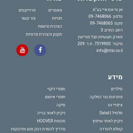
אן.טי.אס.איי בע"מ
מאמרים
פרוייקטים
טלפון:
09-7468066
חנויות
צור קשר
פקס: 09-7468065
הצהרת נגישות
רחוב החרוב 3
תקנון והצהרת פרטיות
פארק תעשיות חבל מודיעין
מיקוד: 7319900. ת.ד: 209
info@ntsi.co.il
מידע
סילרים
חומרי ניקוי
פתרונות נגד החלקה
חומרי איטום
ציפויי ננו
סיקה
סלסיל | Selsil
ניקיון לאחר בנייה
ניקיון לאחר שיפוץ
מכונות HOOVER
קטלוג להורדה
מדריך להסרת דבק מגע ומדבקות