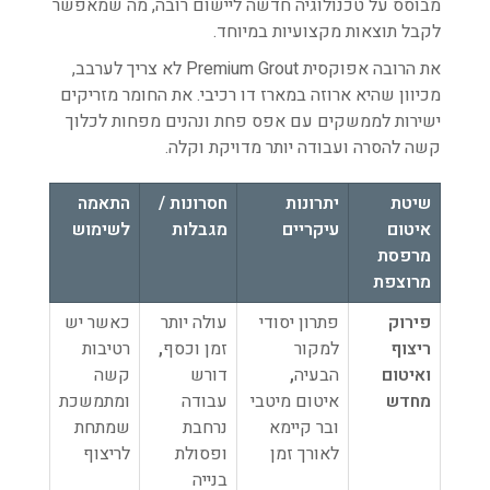
מבוסס על טכנולוגיה חדשה ליישום רובה, מה שמאפשר
לקבל תוצאות מקצועיות במיוחד.
את הרובה אפוקסית Premium Grout לא צריך לערבב,
מכיוון שהיא ארוזה במארז דו רכיבי. את החומר מזריקים
ישירות לממשקים עם אפס פחת ונהנים מפחות לכלוך
קשה להסרה ועבודה יותר מדויקת וקלה.
שיטת
יתרונות
חסרונות /
התאמה
איטום
עיקריים
מגבלות
לשימוש
מרפסת
מרוצפת
פירוק
פתרון יסודי
עולה יותר
כאשר יש
ריצוף
למקור
זמן וכסף
,
רטיבות
ואיטום
הבעיה
,
דורש
קשה
מחדש
איטום מיטבי
עבודה
ומתמשכת
ובר קיימא
נרחבת
שמתחת
לאורך זמן
ופסולת
לריצוף
בנייה