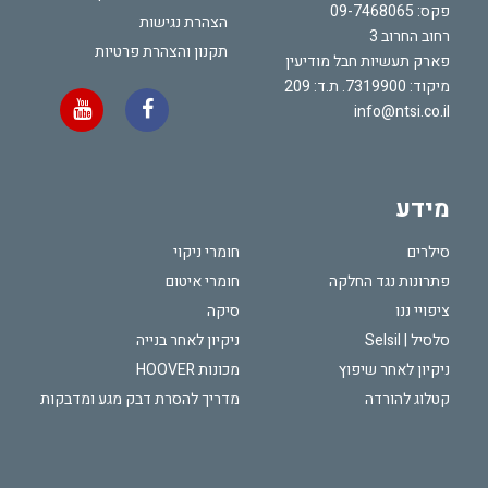
פקס: 09-7468065
הצהרת נגישות
רחוב החרוב 3
תקנון והצהרת פרטיות
פארק תעשיות חבל מודיעין
מיקוד: 7319900. ת.ד: 209
info@ntsi.co.il
מידע
סילרים
חומרי ניקוי
פתרונות נגד החלקה
חומרי איטום
ציפויי ננו
סיקה
סלסיל | Selsil
ניקיון לאחר בנייה
ניקיון לאחר שיפוץ
מכונות HOOVER
קטלוג להורדה
מדריך להסרת דבק מגע ומדבקות