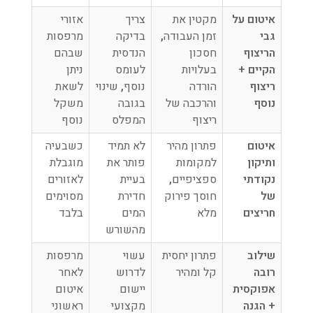
איטום על
מקטין את
צריך
אזורי
גבי
זמן העבודה
,
בדיקה
מרפסות
הריצוף
חסכון
הנדסית
שבהם
הקיים +
בעלויות
לעומס
ניתן
ריצוף
הורדה
נוסף
,
שינוי
לשאת
נוסף
והרכבה של
בגובה
משקל
ריצוף
המפלס
נוסף
איטום
פתרון מהיר
לא תמיד
כשבעיה
ותיקון
למקומות
פותר את
מוגבלת
נקודתי
ספציפיים
,
בעיית
לאזורים
של
חוסך פירוק
חדירת
מסוימים
חריצים
מלא
המים
בלבד
מהשורש
שילוב
פתרון יחסית
עשוי
מרפסות
רובה
קל ומהיר
לדרוש
לאחר
אפוקסית
יישום
איטום
+ הגנה
מקצועי
ראשוני