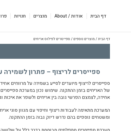
דף הבית
אודות / About
מוצרים
חנויות
פרוי
דף הבית
/
מוצרים נוספים
/
ספייסרים לפילוס אריחים
ספייסרים לריצוף – פתרון לשמירה ע
ספייסרים לריצוף מיועדים לסייע בשמירה על מרווחים אחידי
של האריחים בזמן ההתקנה. שימוש נכון במערכת ספייסרים 
אחידה, לצמצם הפרשי גובה בין אריחים ולשפר את איכות וגימ
המערכת מתאימה לעבודות ריצוף וחיפוי עם מגוון סוגי אריחי
ומשטחים נוספים בהם נדרש דיוק גבוה בזמן ההתקנה.
מערכת ספייסרים מתפלסים מבוססת בדרך כלל על שלושה רכי