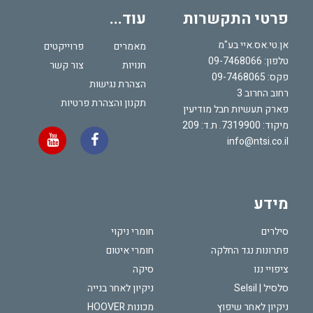
פרטי התקשרות
עוד...
אן.טי.אס.איי בע"מ
מאמרים
פרוייקטים
טלפון:
09-7468066
חנויות
צור קשר
פקס: 09-7468065
הצהרת נגישות
רחוב החרוב 3
תקנון והצהרת פרטיות
פארק תעשיות חבל מודיעין
מיקוד: 7319900. ת.ד: 209
info@ntsi.co.il
מידע
סילרים
חומרי ניקוי
פתרונות נגד החלקה
חומרי איטום
ציפויי ננו
סיקה
סלסיל | Selsil
ניקיון לאחר בנייה
ניקיון לאחר שיפוץ
מכונות HOOVER