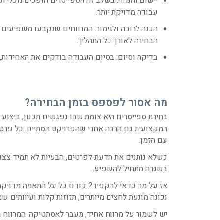
יישום והנחה: בשלב זה הספייסרים הופכים מכלי תכ
עבודה מדויקת יותר.
הכנה לרובה ולגימור: המרווחים שנקבעו משפיעים 
הבחירה לאורך כל התהליך.
בדיקה וסיום: בסיום העבודה בודקים את האחידות,
מה אסור לפספס בזמן הבחירה?
בחירת ספייסרים היא צומת שבו נפגשים תכנון, ביצוע
המקצועית גם הרבה אחרי שהפרויקט הסתיים. כל פרט ק
עם הזמן.
כשלא נותנים את הדעת לפרטים, הבעיות לא תמיד צצו
בשגרה מתחיל להשפיע.
אז על מה כדאי להקפיד? קודם כל על התאמה מדויקת 
נכונה מונעת לחצים מיותרים, תזוזות קלות ועיוותים ש
יש לשמור על מרווח אחיד, מעבר לאסתטיקה, המרווח 