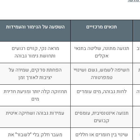
תנאים מרכזיים
השפעה על הגימור והעמידות
ב
תנועה מתונה, שליטה בתנאי
מראה נקי, קווים רגועים
אקלים
ותחושת גימור גבוהה
חשיפה לשמש, גשם ושינויי
הפחתת סדקים, שמירה על
טמפרטורה
יציבות לאורך זמן
ה
לחות גבוהה, מים עומדים
תחזוקה קלה יותר ומניעת חדירת
מים
תנועה אינטנסיבית, עומסים
עמידות גבוהה ושחיקה איטית
קבועים
שינוי בין חומרים או חללים
מעבר חלק בלי "לשבור" את