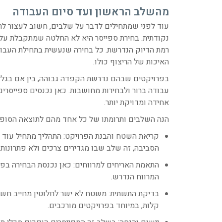
מהשלב הראשון ועד סיום העבודה
עוד לפני שמתחילים לדבר על שלבים, חשוב לעצור לרג
נקודתית. בחירת ספייסר היא לא החלטה שמתקבלת על 
רמת הדיוק הנדרשת. כל בחירה שנעשית בתחילת העבו
האיכות של הריצוף כולו.
בפרויקטים שבהם נדרשת הקפדה גבוהה, בין אם בגלל ס
עבודה ברור ולבחירות מחושבות. כאן נכנסים ספייסר
אחידה ומדויקת יותר.
הנה השלבים ותרומתו של כל אחד מהם לתוצאה הסופי
קריאת השטח והבנת הפרויקט: התהליך מתחיל עוד לפ
הסביבה, זה שלב שבו מגדירים צרכים ולא פתרונות.
התאמת האריחים למרווחים: כאן נכנסת הבחירה בפוע
המרווח הנדרש.
בדיקת התשתית: משטח לא ישר לחלוטין מחייב חש
קלות, במיוחד בפרויקטים מורכבים.