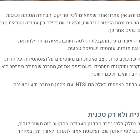
רורה: אין פתרון אחד שמתאים לכל פרויקט. הבחירה הנכונה נשענת
 השטח ורמת הגימור הנדרשת, והיא זו שמבדילה בין עבודה שנראית טוב
ם שנים אחר כך.
הראשון מונח, מתקבלת החלטה חשובה, איזה מרווח ילווה את
 עם תזוזות, עומסים ושחיקה טבעית.
ה שמכתיב סדר, קצב ואיכות. הם משפיעים על האסתטיקה, על הדיוק
יקרות ותיקונים מיותרים. כשמבינים את זה, מתברר שבחירת ספייסר היא
רחבה והיכרות עם השטח.
מי שמובילים את התחום בישראל ומלווים אנשי מקצוע בדיוק בצמתים האלה הם NTSI, עם ניסיון מצטבר, ידע וחשיבה
ית ולא רק טכנית
 בחלק בלתי נפרד מתכנון העבודה. בהקשר הזה חשוב לזכור,
 גם לפי האופן שבו המשטח אמור לתפקד לאורך זמן, במיוחד