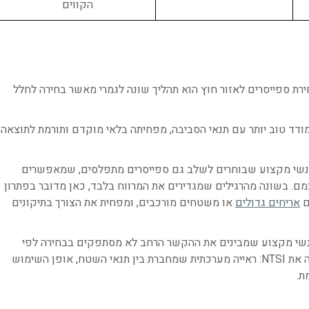
הקווים
ירת ספייסרים לאזור חוץ הוא תהליך שונה לגמרי מאשר בחירה לחלל
ד טוב יותר עם תנאי הסביבה, מפחיתה בלאי מוקדם ותורמת לתוצאה
אנשי מקצוע שבוחרים לשלב גם ספייסרים מתפלסים, שמאפשרים
צמם. בשונה מהרגילים שמגדירים את המרווח בלבד, כאן מדובר בפתרון
ם
אריחים גדולים
או משטחים מורכבים, ומפחית את הצורך בתיקונים
. אנשי מקצוע שמבינים את ההקשר הרחב לא מסתפקים בבחירה לפי
הרגל, הם בוחנים כל אזור לגופו. זו גם הגישה שמובילה את NTSI: ראייה מערכתית שמחברת בין תנאי השטח, אופן השימוש
ת.