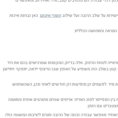
נון לכלי עבודה. הם מכתיבים קצב, סדר ואחידות, ומאפשרים
ישירות על שלב הרובה ועל שילוב
חומרי איטום
. כאן נבחנת איכות
 המראה והתחושה הכללית.
 וראייה לטווח הרחוק. אלה בדיוק המקומות שמרגישים בהם את היד
טן בשלב הזה משפיע על האופן שבו הריצוף ייראה, יתפקד ויתיישן
ת מיד. לפעמים הן מופיעות רק חודשים לאחר מכן, כשהשימוש
בין הספייסר לסוג האריח: אריחים שונים מתנהגים אחרת והתאמה
מצטברים עם הזמן.
האחיד מאפשר עבודה נכונה של הרובה ותורם ליציבות המשטח כולו.