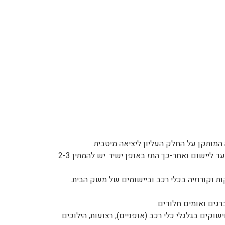
המותקן על החלק העליון ליציאה מיטבית.
• החזק את המיכל במרחק של 15-20 ס"מ מפני השטח המיועד ליישום ואחר-כך התז באופן ישיר. יש להמתין 2-3
 וקורוזיה בכלי רכב וביישומים של משק הבית.
ברגים ואומים חלודים.
וקים בגלגלי כלי רכב (אופניים), רצועות, הילוכים