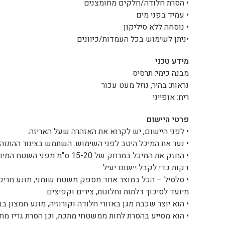
• הסרת חלודה/חלקים מחומצנים
• עמיד בפני מים
• נוסחה ללא סיליקון
•ניתן לשימוש בכל העמדות/כיוונים
מידע טכני
מבנה כימי: תרסיס
נראות: בהיר, נוזל מעט עכור
ריח: אופייני
פרטי היישום
• לפני היישום, יש לקרוא את האזהרה שעל האריזה.
• נער את המיכל היטב לפני השימוש. השתמש בצינור ההתזה 
דקות כדי לקבל יישום יעיל.
• סלסיל – הכל במוצר אחד מספק משטח שומני, מונע חריקות
מיועד לסיכוך דלתות וחלונות, צירים וקפיצים.
• הוא יוצר שכבת מגן באזורי חלודה וקורוזיה, מונע חמצון ב
• הוא מסייע בהסרת לחות ממשטחי מתכת, וכן הסרת גריז מחיש