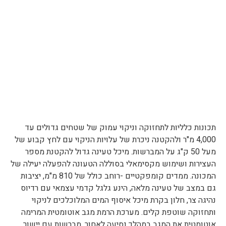
תכונות כלליות לתחזוקה וניקוי עמוק של שטחים גדולים עד
4,000 מ"ר ולהקטנה ניכרת של עלויות הניקוי עם לחץ קבוע של
מעל 50 ק"ג על המברשות. מיכל טעינה גדול להקטנת מספר
העצירות ושימוש מקסימאלי בסוללה הטעונה להפעלה יעילה של
המכונה. ממדים קומפקטיים -רוחב כולל של 810 מ"מ, יציבות
גם במצב של טעינה מלאה, הינע גלגל קדמי עצמאי עם רדיוס
נהיגה צר, חלון בקרת מיכל איסוף המים המלוכלכים לניקוי
ותחזוקה שוטפת קלים. מערכת הרמת מגב אוטומטית המרימה
אוטומטית את המגב במהלך נסיעה לאחור, מברשות עם יישור