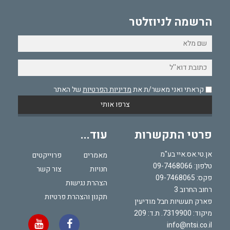
הרשמה לניוזלטר
קראתי ואני מאשר/ת את
מדיניות הפרטיות
של האתר
פרטי התקשרות
עוד...
אן.טי.אס.איי בע"מ
מאמרים
פרוייקטים
טלפון:
09-7468066
חנויות
צור קשר
פקס: 09-7468065
הצהרת נגישות
רחוב החרוב 3
תקנון והצהרת פרטיות
פארק תעשיות חבל מודיעין
מיקוד: 7319900. ת.ד: 209
info@ntsi.co.il