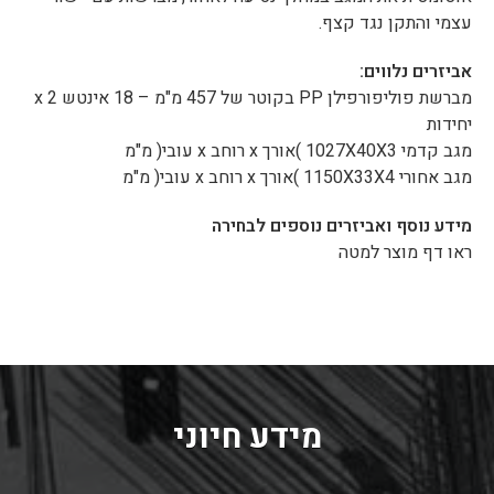
עצמי והתקן נגד קצף.
אביזרים נלווים:
מברשת פוליפורפילן PP בקוטר של 457 מ"מ – 18 אינטש 2 x
יחידות
מגב קדמי 1027X40X3 )אורך x רוחב x עובי( מ"מ
מגב אחורי 1150X33X4 )אורך x רוחב x עובי( מ"מ
מידע נוסף ואביזרים נוספים לבחירה
ראו דף מוצר למטה
מידע חיוני