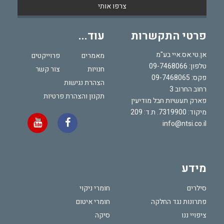
פרטי התקשרות
עוד...
אן.טי.אס.איי בע"מ
מאמרים
פרוייקטים
טלפון:
09-7468066
חנויות
צור קשר
פקס: 09-7468065
הצהרת נגישות
רחוב החרוב 3
תקנון והצהרת פרטיות
פארק תעשיות חבל מודיעין
מיקוד: 7319900. ת.ד: 209
info@ntsi.co.il
מידע
סילרים
חומרי ניקוי
פתרונות נגד החלקה
חומרי איטום
ציפויי ננו
סיקה