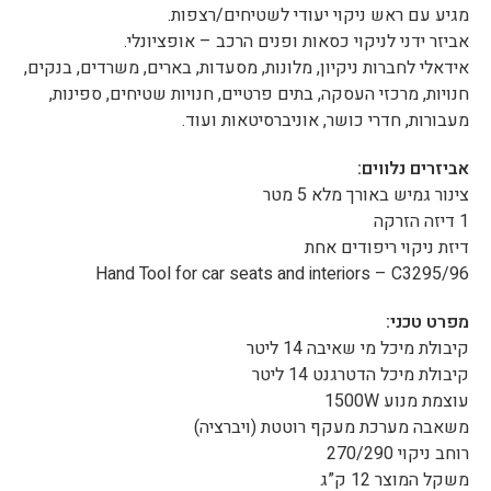
מגיע עם ראש ניקוי יעודי לשטיחים/רצפות.
אביזר ידני לניקוי כסאות ופנים הרכב – אופציונלי.
אידאלי לחברות ניקיון, מלונות, מסעדות, בארים, משרדים, בנקים,
חנויות, מרכזי העסקה, בתים פרטיים, חנויות שטיחים, ספינות,
מעבורות, חדרי כושר, אוניברסיטאות ועוד.
אביזרים נלווים:
צינור גמיש באורך מלא 5 מטר
1 דיזה הזרקה
דיזת ניקוי ריפודים אחת
Hand Tool for car seats and interiors – C3295/96
מפרט טכני:
קיבולת מיכל מי שאיבה 14 ליטר
קיבולת מיכל הדטרגנט 14 ליטר
עוצמת מנוע 1500W
משאבה מערכת מעקף רוטטת (ויברציה)
רוחב ניקוי 270/290
משקל המוצר 12 ק”ג