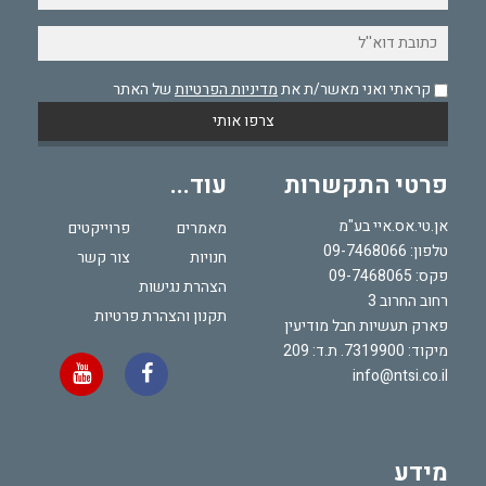
קראתי ואני מאשר/ת את
מדיניות הפרטיות
של האתר
פרטי התקשרות
עוד...
אן.טי.אס.איי בע"מ
מאמרים
פרוייקטים
טלפון:
09-7468066
חנויות
צור קשר
פקס: 09-7468065
הצהרת נגישות
רחוב החרוב 3
תקנון והצהרת פרטיות
פארק תעשיות חבל מודיעין
מיקוד: 7319900. ת.ד: 209
info@ntsi.co.il
מידע