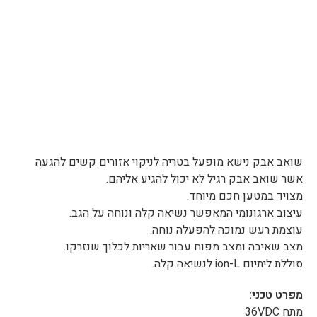
שואב אבק נישא מופעל בטריה לניקוי אזורים קשים להגעה
אשר שואב אבק רגיל לא יכול להגיע אליהם.
מצויד במטען חכם מיוחד.
עיצוב ארגונומי המאפשר נשיאה קלה ונוחה על הגב.
עוצמת רעש נמוכה להפעלה נוחה.
מצב שאיבה ומצב מפוח עבור שאריות לכלוך שנזרקו.
סוללת ליתיום ion-L לנשיאה קלה.
מפרט טכני:
מתח 36VDC