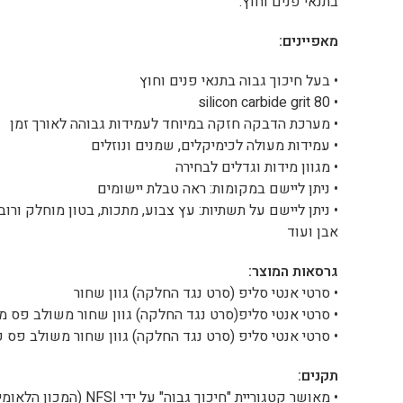
בתנאי פנים וחוץ.
מאפיינים:
• בעל חיכוך גבוה בתנאי פנים וחוץ
• silicon carbide grit 80
• מערכת הדבקה חזקה במיוחד לעמידות גבוהה לאורך זמן
• עמידות מעולה לכימיקלים, שמנים ונוזלים
• מגוון מידות וגדלים לבחירה
• ניתן ליישם במקומות: ראה טבלת יישומים
• ניתן ליישם על תשתיות: עץ צבוע, מתכות, בטון מוחלק ורו
אבן ועוד
גרסאות המוצר:
• סרטי אנטי סליפ (סרט נגד החלקה) גוון שחור
• סרטי אנטי סליפ(סרט נגד החלקה) גוון שחור משולב פס מח
• סרטי אנטי סליפ (סרט נגד החלקה) גוון שחור משולב פס פלורסנט פולט א
תקנים:
• מאושר קטגוריית "חיכוך גבוה" על ידי NFSI (המכון הלאומי לבטיחות רצפות), ארה"ב