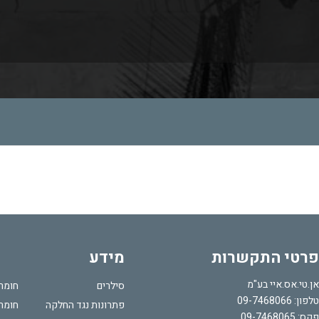
רטי התקשרות
מידע
ן.טי.אס.איי בע"מ
סילרים
חומרי
לפון:
09-7468066
פתרונות נגד החלקה
חומרי
קס: 09-7468065