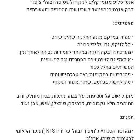
אנטי סליפ מגומי קלים לניקוי ולשטיפה ובעלי ציפוי
דבק אגרסיבי המיועד לשימושים מסחריים ותעשייתיים.
מאפיינים:
• עמיד, במרקם מונע החלקה שאינו שורט
• קל לניקוי, גם על ידי סחבה
• מערכת הדבקה חזקה במיוחד לעמידות גבוהה לאורך זמן.
• אידאלי גם לשימושים מסחריים וגם ליישומים
תעשייתיים בחלל סגור
• ניתן ליישם במקומות: ראה טבלת יישומים
• ניתן להשיג בגוונים: שחור, אפור ושקוף
ניתן ליישם על תשתיות
: עץ צבוע, מתכות, בטון מוחלק ורוב
החומרים הלא נקבוביים, קרמיקה, פורצלן, שיש, אבן ועוד.
תקנים:
• מאושר קטגוריית "חיכוך גבוה" על ידי NFSI (המכון הלאומי
לבטיחות רצפות), ארה"ב