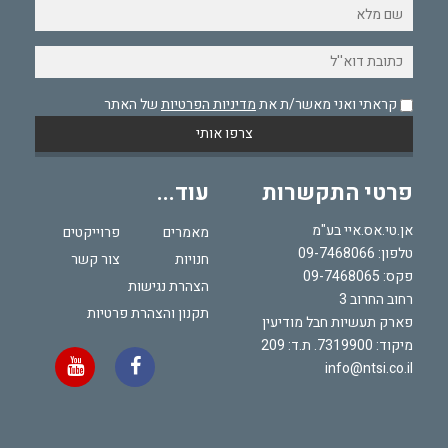
קראתי ואני מאשר/ת את
מדיניות הפרטיות
של האתר
פרטי התקשרות
עוד...
אן.טי.אס.איי בע"מ
מאמרים
פרוייקטים
טלפון:
09-7468066
חנויות
צור קשר
פקס: 09-7468065
הצהרת נגישות
רחוב החרוב 3
תקנון והצהרת פרטיות
פארק תעשיות חבל מודיעין
מיקוד: 7319900. ת.ד: 209
info@ntsi.co.il