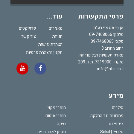
פרטי התקשרות
עוד...
אן.טי.אס.איי בע"מ
מאמרים
פרוייקטים
טלפון:
09-7468066
חנויות
צור קשר
פקס: 09-7468065
הצהרת נגישות
רחוב החרוב 3
תקנון והצהרת פרטיות
פארק תעשיות חבל מודיעין
מיקוד: 7319900. ת.ד: 209
info@ntsi.co.il
מידע
סילרים
חומרי ניקוי
פתרונות נגד החלקה
חומרי איטום
ציפויי ננו
סיקה
סלסיל | Selsil
ניקיון לאחר בנייה